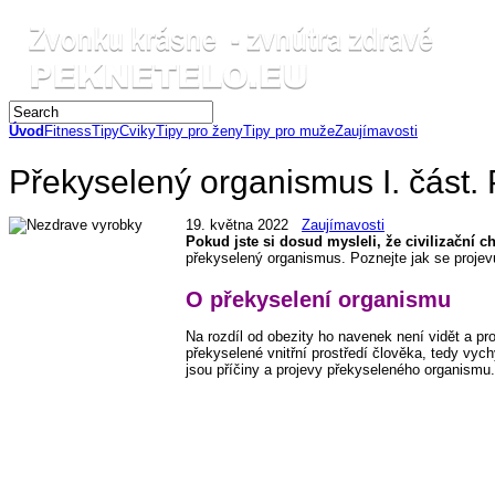
Úvod
Fitness
Tipy
Cviky
Tipy pro ženy
Tipy pro muže
Zaujímavosti
Překyselený organismus I. část.
19. května 2022
Zaujímavosti
Pokud jste si dosud mysleli, že civilizační c
překyselený organismus. Poznejte jak se proj
O překyselení organismu
Na rozdíl od obezity ho navenek není vidět a p
překyselené vnitřní prostředí člověka, tedy vyc
jsou příčiny a projevy překyseleného organismu.