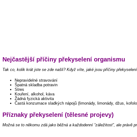
Nejčastější příčiny překyselení organismu
Tak co, kolik krát jste se zde našli? Když víte, jaké jsou příčiny překysel
Nepravidelné stravování
Špatná skladba potravin
Stres
Kouření, alkohol, káva
Žádná fyzická aktivita
Častá konzumace sladkých nápojů (limonády, limonády, džus, kofol
Příznaky překyselení (tělesné projevy)
Možná se to někomu zdá jako běžná a každodenní “záležitost”, ale právě p