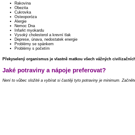
Rakovina
Obezita
Cukrovka
Osteoporóza
Alergie
Nemoc Dna
Infarkt myokardu
Vysoký cholesterol a krevní tlak
Deprese, únava, nedostatek energie
Problémy se spánkem
Problémy s početím
Překyselený organismus je vlastně matkou všech vážných civilizačníc
Jaké potraviny a nápoje preferovat?
Není to vůbec složité a vybírat si častěji tyto potraviny je minimum. Začn