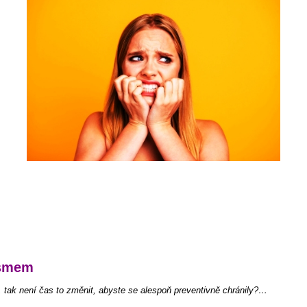
ismem
tak není čas to změnit, abyste se alespoň preventivně chránily?…