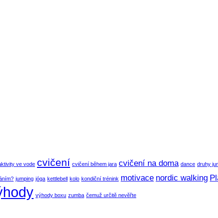
cvičení
cvičení na doma
aktivity ve vode
cvičení během jara
dance
druhy ju
motivace
nordic walking
Pl
váním?
jumping
jóga
kettlebell
kolo
kondiční trénink
ýhody
výhody boxu
zumba
čemuž určitě nevěřte