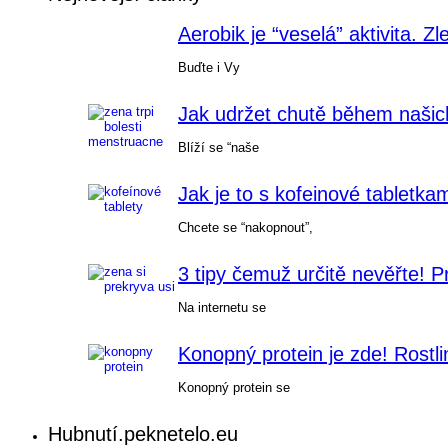
Aerobik je “veselá” aktivita. Z
Buďte i Vy
Jak udržet chutě během našich
Blíží se “naše
Jak je to s kofeinové tabletka
Chcete se “nakopnout”,
3 tipy čemuž určitě nevěřte! 
Na internetu se
Konopný protein je zde! Rostli
Konopný protein se
Hubnutí.peknetelo.eu