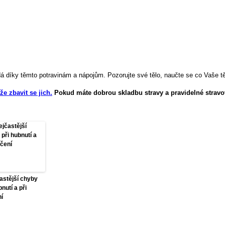
dá díky těmto potravinám a nápojům. Pozorujte své tělo, naučte se co Vaše tě
e zbavit se jich.
Pokud máte dobrou skladbu stravy a pravidelné stravová
astější chyby
bnutí a při
ní