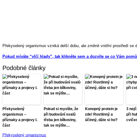
Překyselený organismus vzniká delší dobu, ale změnit vnitřní prostředí se 
Pokud míváte “vlčí hlady”, tak klikněte sem a dozvíte se co Vám pomůž
Podobné články
Překyselený
Pokud si myslíte, že
Konopný protein je
3 nejč
organismus –
při budování svalů
zde! Rostlinný a
při hu
příznaky a projevy I.
třeba jen bílkoviny,
účinný, dáte si ho?
cviče
část
tak se mýlíte…
Překyselený organismus