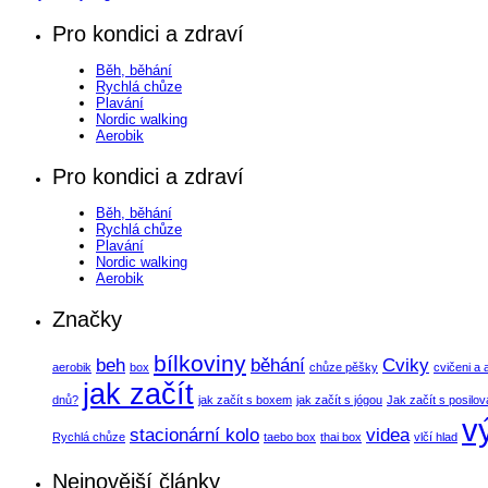
Pro kondici a zdraví
Běh, běhání
Rychlá chůze
Plavání
Nordic walking
Aerobik
Pro kondici a zdraví
Běh, běhání
Rychlá chůze
Plavání
Nordic walking
Aerobik
Značky
bílkoviny
beh
běhání
Cviky
aerobik
box
chůze pěšky
cvičeni a 
jak začít
dnů?
jak začít s boxem
jak začít s jógou
Jak začít s posilo
v
stacionární kolo
videa
Rychlá chůze
taebo box
thai box
vlčí hlad
Nejnovější články