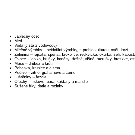
Jablečný ocet
Med
Voda (čistá z vodovodu)
Mléčné výrobky – acidofilní výrobky, s probio kulturou, ovčí, kozí
Zelenina – rajčata, špenát, brokolice, ředkvička, okurka, zelí, kapus
Ovoce – jablka, hrušky, banány, třešně, višně, meruňky, broskve, os
Maso – drůbež a krůtí
Pohanka, krupice a cizrna
Pečivo – žitné, grahamové a černé
Luštěniny – fazole
Ořechy – lískové, pára, kaštany a mandle
Sušené fíky, datle a rozinky