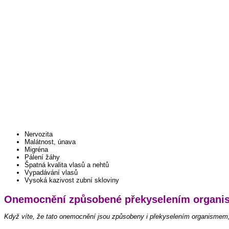
Nervozita
Malátnost, únava
Migréna
Pálení žáhy
Špatná kvalita vlasů a nehtů
Vypadávání vlasů
Vysoká kazivost zubní skloviny
Onemocnění způsobené překyselením organ
Když víte, že tato onemocnění jsou způsobeny i překyselením organismem, 