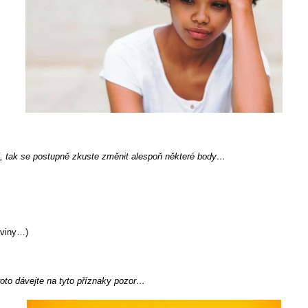
ení, tak se postupně zkuste změnit alespoň některé body…
oviny…)
roto dávejte na tyto příznaky pozor…