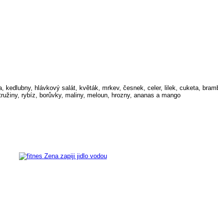
ta, kedlubny, hlávkový salát, květák, mrkev, česnek, celer, lilek, cuketa, bra
tružiny, rybíz, borůvky, maliny, meloun, hrozny, ananas a mango