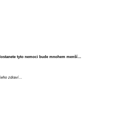
že dostanete tyto nemoci bude mnohem menší…
Vašeho zdraví…