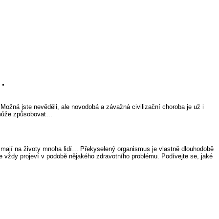
…
Možná jste nevěděli, ale novodobá a závažná civilizační choroba je už i
í může způsobovat…
iv mají na životy mnoha lidí… Překyselený organismus je vlastně dlouhodobě
se vždy projeví v podobě nějakého zdravotního problému. Podívejte se, jaké