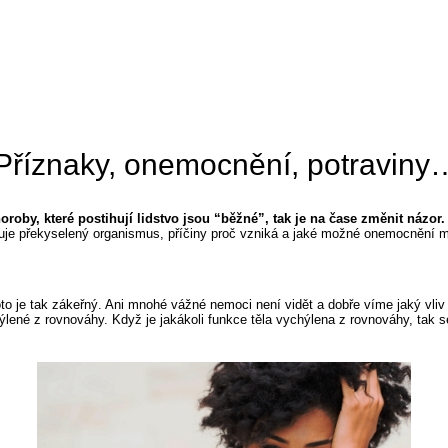
 Příznaky, onemocnění, potraviny
horoby, které postihují lidstvo jsou “běžné”, tak je na čase změnit názor.
evuje překyselený organismus, příčiny proč vzniká a jaké možné onemocněn
roto je tak zákeřný. Ani mnohé vážné nemoci není vidět a dobře víme jaký vl
hýlené z rovnováhy. Když je jakákoli funkce těla vychýlena z rovnováhy, tak 