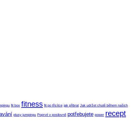
fitness
mpingu
fit box
fit po třicítce
jak přibrat
Jak udržet chutě během našich
recept
avání
potřebujete
plusy jumpingu
Poprvé v posilovně
power