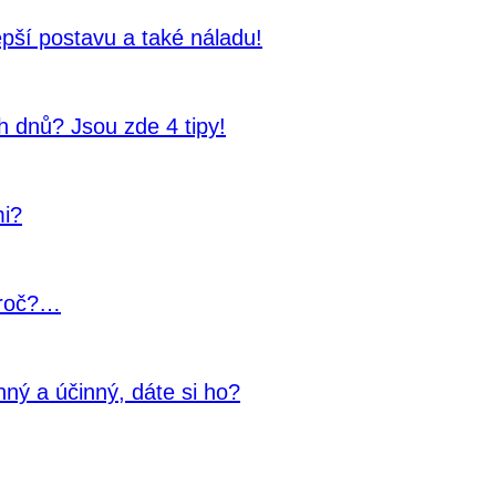
lepší postavu a také náladu!
 dnů? Jsou zde 4 tipy!
mi?
Proč?…
nný a účinný, dáte si ho?