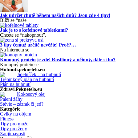
Jak udržet chutě během našich dnů? Jsou zde 4 tipy!
Blíží se “naše
Jak je to s kofeinové tabletkami?
Chcete se “nakopnout”,
3 tipy čemuž určitě nevěřte! Proč?…
Na internetu se
Konopný protein je zde! Rostlinný a účinný, dáte si ho?
Konopný protein se
Hubnutí.peknetelo.eu
Jídelníček - na hubnutí
Tréninkový plán na hubnutí
Plán na hubnutí
Zdravi.Peknetelo.eu
Kokosový olej
Pálení žáhy
Stévie – zázrak či jed?
Kategórie
Cviky na objem
Fitness
Tipy pro muže
Tipy pro ženy
Zaujímavosti