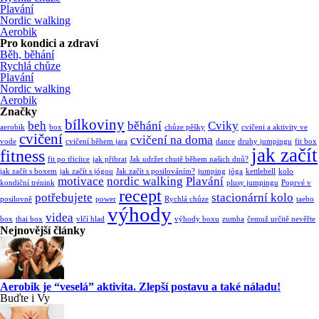
Plavání
Nordic walking
Aerobik
Pro kondici a zdraví
Běh, běhání
Rychlá chůze
Plavání
Nordic walking
Aerobik
Značky
bílkoviny
beh
běhání
Cviky
aerobik
box
chůze pěšky
cvičeni a aktivity ve
cvičení
cvičení na doma
vode
cvičení během jara
dance
druhy jumpingu
fit box
jak začít
fitness
fit po třicítce
jak přibrat
Jak udržet chutě během našich dnů?
jak začít s boxem
jak začít s jógou
Jak začít s posilováním?
jumping
jóga
kettlebell
kolo
motivace
nordic walking
Plavání
kondiční trénink
plusy jumpingu
Poprvé v
recept
potřebujete
stacionární kolo
posilovně
power
Rychlá chůze
taebo
výhody
videa
box
thai box
vlčí hlad
výhody boxu
zumba
čemuž určitě nevěřte
Nejnovější články
Aerobik je “veselá” aktivita. Zlepší postavu a také náladu!
Buďte i Vy