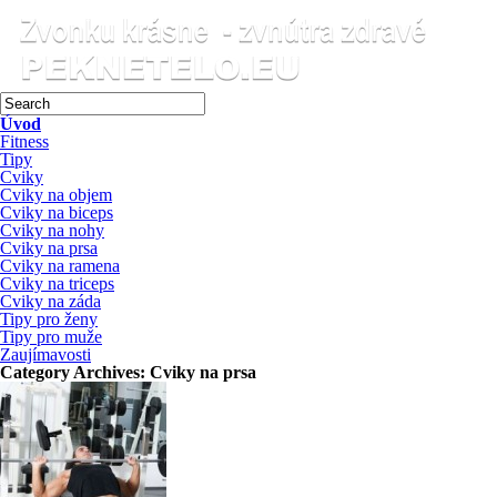
Úvod
Fitness
Tipy
Cviky
Cviky na objem
Cviky na biceps
Cviky na nohy
Cviky na prsa
Cviky na ramena
Cviky na triceps
Cviky na záda
Tipy pro ženy
Tipy pro muže
Zaujímavosti
Category Archives:
Cviky na prsa