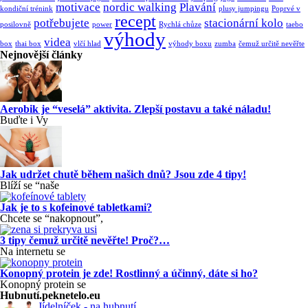
motivace
nordic walking
Plavání
kondiční trénink
plusy jumpingu
Poprvé v
recept
potřebujete
stacionární kolo
posilovně
power
Rychlá chůze
taebo
výhody
videa
box
thai box
vlčí hlad
výhody boxu
zumba
čemuž určitě nevěřte
Nejnovější články
Aerobik je “veselá” aktivita. Zlepší postavu a také náladu!
Buďte i Vy
Jak udržet chutě během našich dnů? Jsou zde 4 tipy!
Blíží se “naše
Jak je to s kofeinové tabletkami?
Chcete se “nakopnout”,
3 tipy čemuž určitě nevěřte! Proč?…
Na internetu se
Konopný protein je zde! Rostlinný a účinný, dáte si ho?
Konopný protein se
Hubnutí.peknetelo.eu
Jídelníček - na hubnutí