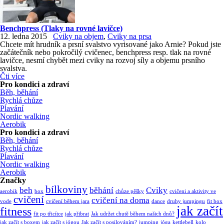
Benchpress (Tlaky na rovné lavičce)
12. ledna 2015
Cviky na objem
,
Cviky na prsa
Chcete mít hrudník a prsní svalstvo vyrisované jako Arnie? Pokud jste
začátečník nebo pokročilý cvičenec, benchpress resp. tlak na rovné
lavičce, nesmí chybět mezi cviky na rozvoj síly a objemu prsního
svalstva.
Čti více
Pro kondici a zdraví
Běh, běhání
Rychlá chůze
Plavání
Nordic walking
Aerobik
Pro kondici a zdraví
Běh, běhání
Rychlá chůze
Plavání
Nordic walking
Aerobik
Značky
bílkoviny
beh
běhání
Cviky
aerobik
box
chůze pěšky
cvičeni a aktivity ve
cvičení
cvičení na doma
vode
cvičení během jara
dance
druhy jumpingu
fit box
jak začít
fitness
fit po třicítce
jak přibrat
Jak udržet chutě během našich dnů?
jak začít s boxem
jak začít s jógou
Jak začít s posilováním?
jumping
jóga
kettlebell
kolo