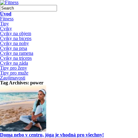
Úvod
Fitness
Tipy
Cviky
Cviky na objem
Cviky na biceps
Cviky na nohy
Cviky na prsa
Cviky na ramena
Cviky na triceps
Cviky na záda
Tipy pro ženy
Tipy pro muže
Zaujímavosti
Tag Archives:
power
Doma nebo v centru, jóga je vhodná pro všechny!