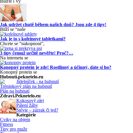
Buďte i Vy
Jak udržet chutě během našich dnů? Jsou zde 4 tipy!
Blíží se “naše
Jak je to s kofeinové tabletkami?
Chcete se “nakopnout”,
3 tipy čemuž určitě nevěřte! Proč?…
Na internetu se
Konopný protein je zde! Rostlinný a účinný, dáte si ho?
Konopný protein se
Hubnutí.peknetelo.eu
Jídelníček - na hubnutí
Tréninkový plán na hubnutí
Plán na hubnutí
Zdravi.Peknetelo.eu
Kokosový olej
Pálení žáhy
Stévie – zázrak či jed?
Kategórie
Cviky na objem
Fitness
Tipy pro muže