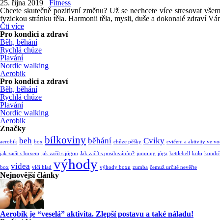
25. října 2019
Fitness
Chcete skutečně pozitivní změnu? Už se nechcete více stresovat všemi
fyzickou stránku těla. Harmonii těla, mysli, duše a dokonalé zdraví V
Čti více
Pro kondici a zdraví
Běh, běhání
Rychlá chůze
Plavání
Nordic walking
Aerobik
Pro kondici a zdraví
Běh, běhání
Rychlá chůze
Plavání
Nordic walking
Aerobik
Značky
bílkoviny
beh
běhání
Cviky
aerobik
box
chůze pěšky
cvičeni a aktivity ve v
jak začít s boxem
jak začít s jógou
Jak začít s posilováním?
jumping
jóga
kettlebell
kolo
kondič
výhody
videa
box
vlčí hlad
výhody boxu
zumba
čemuž určitě nevěřte
Nejnovější články
Aerobik je “veselá” aktivita. Zlepší postavu a také náladu!