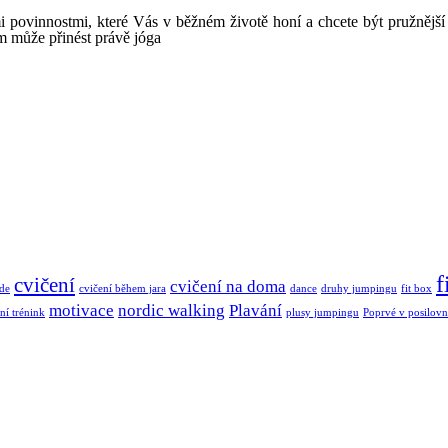
 povinnostmi, které Vás v běžném životě honí a chcete být pružnější 
ám může přinést právě jóga
f
cvičení
cvičení na doma
ode
cvičení během jara
dance
druhy jumpingu
fit box
motivace
nordic walking
Plavání
ní trénink
plusy jumpingu
Poprvé v posilovn