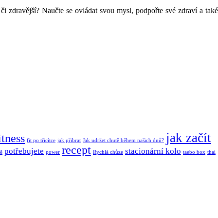
či zdravější? Naučte se ovládat svou mysl, podpořte své zdraví a také
jak začít
itness
fit po třicítce
jak přibrat
Jak udržet chutě během našich dnů?
recept
potřebujete
stacionární kolo
ě
power
Rychlá chůze
taebo box
thai